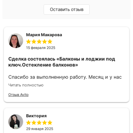
Оставить отзыв
Мария Макарова
15 февраля 2025
Сделка состоялась
«Балконы и лоджии под
ключ.Остекление балконов»
Спасибо за выполненную работу. Месяц и у нас
шикарный балкон. Александр приехал в день
Читать полностью
обращения рассказал как можно сделать, как
нельзя, сделал смету по видам работ, обозначил
Отзыв Avito
сумму, которая осталась неизменна. Ребята за
несколько дней сварили каркас и обшили
балкон, окна поставили тоже в короткие сроки.
Виктория
Мастеру Антону отдельное спасибо, очень
аккуратно сделал внутреннюю отделку. Всегда
29 января 2025
приезжал вовремя, помог определиться с