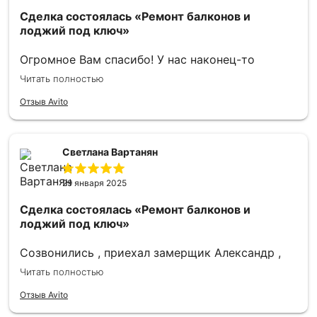
цветом, работа выполнена на 5+.
Сделка состоялась
«Ремонт балконов и
лоджий под ключ»
Огромное Вам спасибо! У нас наконец-то
красивый балкон! Замерщик приехал на
Читать полностью
следующий день после звонка, сразу просчитал
сумму, были учтены все наши пожелания.
Отзыв Avito
Итоговая сумма осталась неизменной, что не
может не радовать! По поводу самой работы я
могу только восхищаться, всё чётко, ровно,
Светлана Вартанян
просто идеально. Огромное спасибо мастеру
Александру за его труд!
29 января 2025
Сделка состоялась
«Ремонт балконов и
лоджий под ключ»
Созвонились , приехал замерщик Александр ,
всё объяснил , заключили договор и вскоре
Читать полностью
прибыли ребята провели ремонт балконной
плиты , сварочные работы , остекление балкона
Отзыв Avito
и вот дело ближется к финальной стадии ,