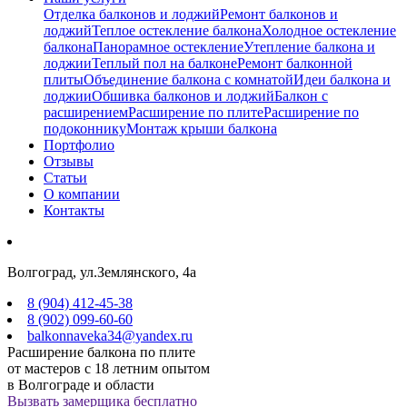
Отделка балконов и лоджий
Ремонт балконов и
лоджий
Теплое остекление балкона
Холодное остекление
балкона
Панорамное остекление
Утепление балкона и
лоджии
Теплый пол на балконе
Ремонт балконной
плиты
Объединение балкона с комнатой
Идеи балкона и
лоджии
Обшивка балконов и лоджий
Балкон с
расширением
Расширение по плите
Расширение по
подоконнику
Монтаж крыши балкона
Портфолио
Отзывы
Cтатьи
О компании
Контакты
Волгоград, ул.Землянского, 4а
8 (904) 412-45-38
8 (902) 099-60-60
balkonnaveka34@yandex.ru
Расширение балкона по плите
от мастеров с 18 летним опытом
в Волгограде и области
Вызвать замерщика бесплатно