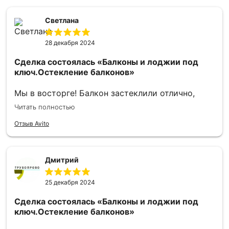
внутренняя отделка балкона . . Всем огромное
спасибо . Рекомендую исполнителя однозначно .
Светлана
28 декабря 2024
Сделка состоялась
«Балконы и лоджии под
ключ.Остекление балконов»
Мы в восторге! Балкон застеклили отлично,
учли все наши пожелания, при этом всегда были
Читать полностью
на связи и отвечали на все наши вопросы.
Отдельное спасибо Алексею, что так быстро,
Отзыв Avito
качественно и красиво сделал внутреннюю
отделку балкона. Все этапы работ проводились
аккуратно, весь мусор всегда за собой убирали.
Дмитрий
От души советуем вас всем нашим друзьям и
знакомым. А вашей фирме желаем процветания
25 декабря 2024
и успехов!
Сделка состоялась
«Балконы и лоджии под
ключ.Остекление балконов»