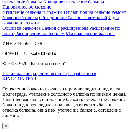
остекление балкона
Холодное остекление балкона
Панорамное остекление
Утепление балкона и лоджии
Теплый пол на балконе
Ремонт
балконной плиты
Объединение балкона с комнатой
Идеи
балкона и лоджии
Обшивка балконов
Балкон с расширением
Расширение по
плите
Расширение по перилам
Монтаж крыши балкона
ИНН 343656611588
ОГРНИП 321344300056141
© 2007-2026 "Балконы на века"
Политика конфиденциальности
Разработано в
KINGCONTEXT
Остекление балконов, отделка и ремонт лоджии под ключ в
Волгограде. Утепление холодного балкона по низким ценам.
Пластиковые окна, остекление балкона, остекление лоджий,
балкон под ключ, лоджия под ключ, застеклить балкон,
отделка балкона, окна пвх, утепление балкона, остекление
лоджии.
×