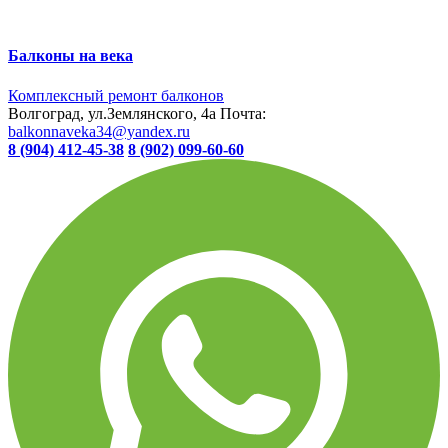
Балконы на века
Комплексный ремонт балконов
Волгоград, ул.Землянского, 4а
Почта:
balkonnaveka34@yandex.ru
8 (904) 412-45-38
8 (902) 099-60-60