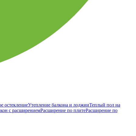
е остекление
Утепление балкона и лоджии
Теплый пол на
лкон с расширением
Расширение по плите
Расширение по