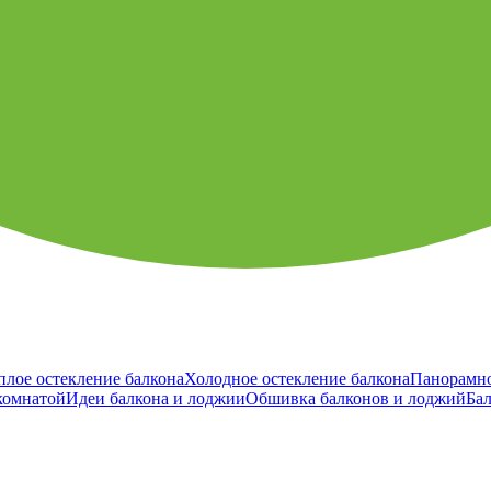
плое остекление балкона
Холодное остекление балкона
Панорамно
комнатой
Идеи балкона и лоджии
Обшивка балконов и лоджий
Ба