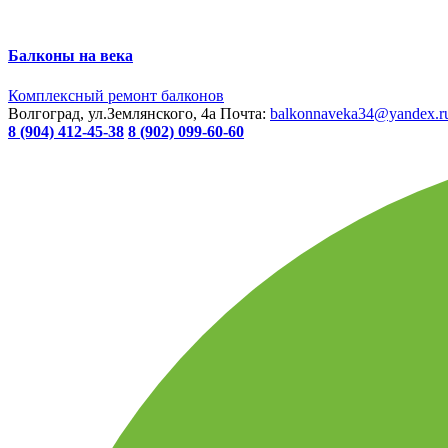
Балконы на века
Комплексный ремонт балконов
Волгоград, ул.Землянского, 4а
Почта:
balkonnaveka34@yandex.r
8 (904) 412-45-38
8 (902) 099-60-60