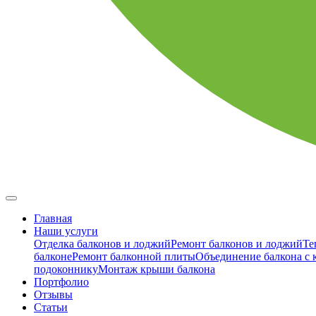
Главная
Наши услуги
Отделка балконов и лоджий
Ремонт балконов и лоджий
Те
балконе
Ремонт балконной плиты
Объединение балкона с 
подоконнику
Монтаж крыши балкона
Портфолио
Отзывы
Cтатьи