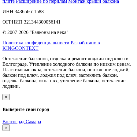
плите
Расширение по перилам
Монтаж крыши балкона
ИНН 343656611588
ОГРНИП 321344300056141
© 2007-2026 "Балконы на века"
Политика конфиденциальности
Разработано в
KINGCONTEXT
Остекление балконов, отделка и ремонт лоджии под ключ в
Волгограде. Утепление холодного балкона по низким ценам.
Пластиковые окна, остекление балкона, остекление лоджий,
балкон под ключ, лоджия под ключ, застеклить балкон,
отделка балкона, окна пвх, утепление балкона, остекление
лоджии.
×
Выберите свой город
Волгоград
Самара
×