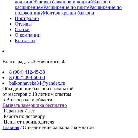
лоджии
Обшивка балконов и лоджий
Балкон с
расширением
Расширение по плите
Расширение по
подоконнику
Монтаж крыши балкона
Портфолио
Отзывы
Cтатьи
О компании
Контакты
Волгоград, ул.Землянского, 4а
8 (904) 412-45-38
8 (902) 099-60-60
balkonnaveka34@yandex.ru
Объединение балкона с комнатой
от мастеров с 18 летним опытом
в Волгограде и области
Вызвать замерщика бесплатно
Гарантия 7 лет
Работа по договору
Цены от производителя
Главная
/
Объединение балкона с комнатой