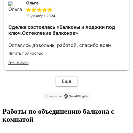
Ольга
22 декабря 2024
Сделка состоялась
«Балконы и лоджии под
ключ.Остекление балконов»
Остались довольны работой, спасибо всей
команде! Быстро всё сделали, реальность
Читать полностью
совпала с нашими ожиданием 🤗уже друзья
берут ваши номера телефонов 😉
Отзыв Avito
Еще
Сделано на
Работы по объединению балкона с
комнатой