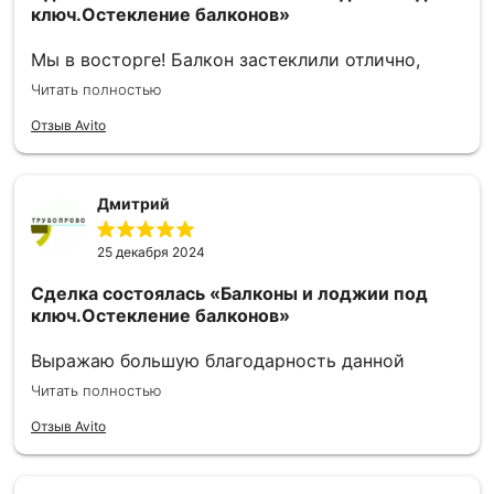
ключ.Остекление балконов»
Мы в восторге! Балкон застеклили отлично,
учли все наши пожелания, при этом всегда были
Читать полностью
на связи и отвечали на все наши вопросы.
Отдельное спасибо Алексею, что так быстро,
Отзыв Avito
качественно и красиво сделал внутреннюю
отделку балкона. Все этапы работ проводились
аккуратно, весь мусор всегда за собой убирали.
Дмитрий
От души советуем вас всем нашим друзьям и
знакомым. А вашей фирме желаем процветания
25 декабря 2024
и успехов!
Сделка состоялась
«Балконы и лоджии под
ключ.Остекление балконов»
Выражаю большую благодарность данной
фирме! Сделали все быстро и максимально
Читать полностью
красиво! Советую всем желающим!
Отзыв Avito