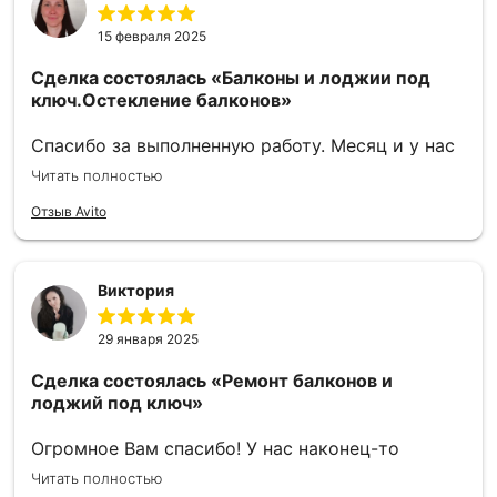
15 февраля 2025
Сделка состоялась
«Балконы и лоджии под
ключ.Остекление балконов»
Спасибо за выполненную работу. Месяц и у нас
шикарный балкон. Александр приехал в день
Читать полностью
обращения рассказал как можно сделать, как
нельзя, сделал смету по видам работ, обозначил
Отзыв Avito
сумму, которая осталась неизменна. Ребята за
несколько дней сварили каркас и обшили
балкон, окна поставили тоже в короткие сроки.
Виктория
Мастеру Антону отдельное спасибо, очень
аккуратно сделал внутреннюю отделку. Всегда
29 января 2025
приезжал вовремя, помог определиться с
цветом, работа выполнена на 5+.
Сделка состоялась
«Ремонт балконов и
лоджий под ключ»
Огромное Вам спасибо! У нас наконец-то
красивый балкон! Замерщик приехал на
Читать полностью
следующий день после звонка, сразу просчитал