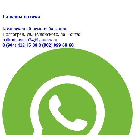
Балконы на века
Комплексный ремонт балконов
Волгоград, ул.Землянского, 4а
Почта:
balkonnaveka34@yandex.ru
8 (904) 412-45-38
8 (902) 099-60-60