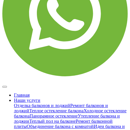
Главная
Наши услуги
Отделка балконов и лоджий
Ремонт балконов и
лоджий
Теплое остекление балкона
Холодное остекление
балкона
Панорамное остекление
Утепление балкона и
лоджии
Теплый пол на балконе
Ремонт балконной
плиты
Объединение балкона с комнатой
Идеи балкона и