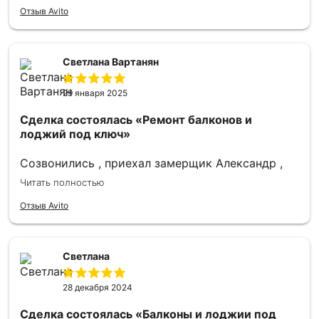
сумму, были учтены все наши пожелания.
Отзыв Avito
Итоговая сумма осталась неизменной, что не
может не радовать! По поводу самой работы я
могу только восхищаться, всё чётко, ровно,
Светлана Вартанян
просто идеально. Огромное спасибо мастеру
Александру за его труд!
29 января 2025
Сделка состоялась
«Ремонт балконов и
лоджий под ключ»
Созвонились , приехал замерщик Александр ,
всё объяснил , заключили договор и вскоре
Читать полностью
прибыли ребята провели ремонт балконной
плиты , сварочные работы , остекление балкона
Отзыв Avito
и вот дело ближется к финальной стадии ,
внутренняя отделка балкона . . Всем огромное
спасибо . Рекомендую исполнителя однозначно .
Светлана
28 декабря 2024
Сделка состоялась
«Балконы и лоджии под